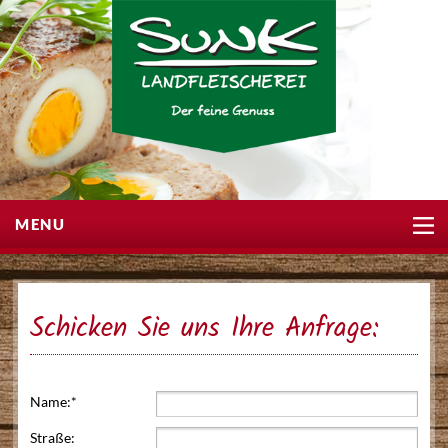
MENU
▼
Schicken Sie uns Ihre Anfrage:
▼
Name:*
Straße: